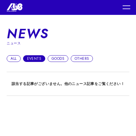
コ
ン
テ
ン
ツ
へ
NEWS
移
動
ニュース
ALL
EVENTS
GOODS
OTHERS
該当する記事がございません。他のニュース記事をご覧ください！