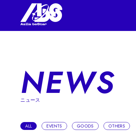
コ
ン
テ
ン
ツ
へ
移
動
NEWS
ニュース
ALL
EVENTS
GOODS
OTHERS